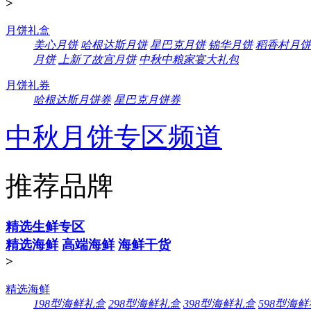
>
月饼礼盒
美心月饼
哈根达斯月饼
星巴克月饼
锦华月饼
稻香村月饼
月饼
上新了故宫月饼
中秋中粮家宴大礼包
月饼礼券
哈根达斯月饼券
星巴克月饼券
中秋月饼专区频道
推荐品牌
精选生鲜专区
精选海鲜
高端海鲜
海鲜干货
>
精选海鲜
198型海鲜礼盒
298型海鲜礼盒
398型海鲜礼盒
598型海