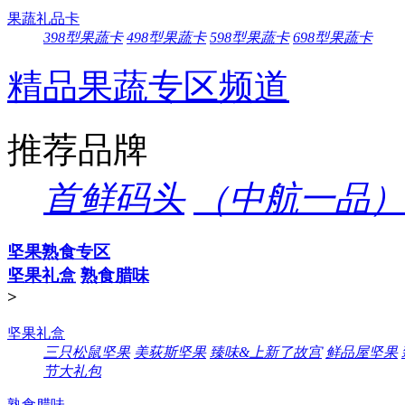
果蔬礼品卡
398型果蔬卡
498型果蔬卡
598型果蔬卡
698型果蔬卡
精品果蔬专区频道
推荐品牌
首鲜码头
（中航一品）
坚果熟食专区
坚果礼盒
熟食腊味
>
坚果礼盒
三只松鼠坚果
美荻斯坚果
臻味&上新了故宫
鲜品屋坚果
节大礼包
熟食腊味