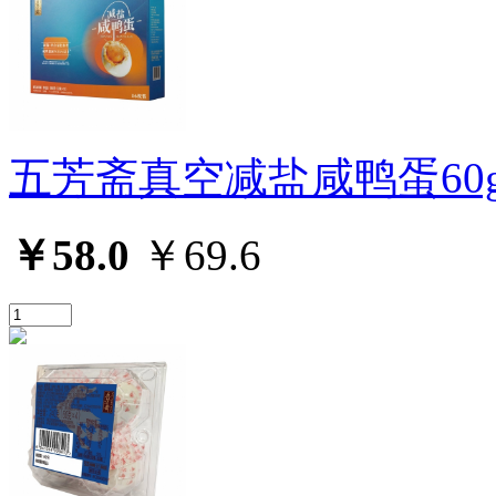
五芳斋真空减盐咸鸭蛋60g
￥58.0
￥69.6