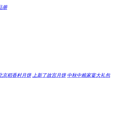
品册
北京稻香村月饼
上新了故宫月饼
中秋中粮家宴大礼包