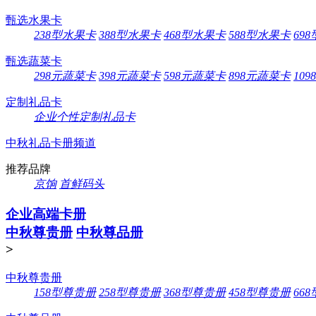
甄选水果卡
238型水果卡
388型水果卡
468型水果卡
588型水果卡
69
甄选蔬菜卡
298元蔬菜卡
398元蔬菜卡
598元蔬菜卡
898元蔬菜卡
10
定制礼品卡
企业个性定制礼品卡
中秋礼品卡册频道
推荐品牌
京饷
首鲜码头
企业高端卡册
中秋尊贵册
中秋尊品册
>
中秋尊贵册
158型尊贵册
258型尊贵册
368型尊贵册
458型尊贵册
66