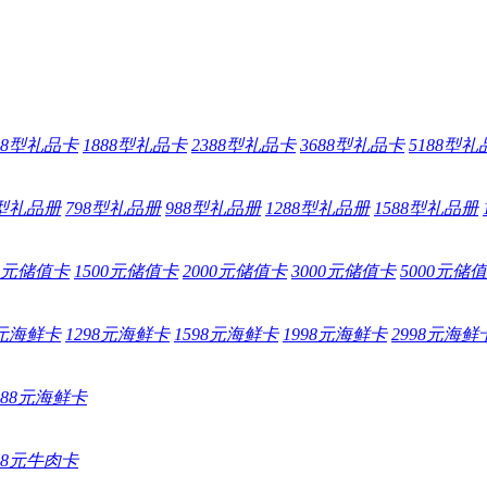
88型礼品卡
1888型礼品卡
2388型礼品卡
3688型礼品卡
5188型礼
8型礼品册
798型礼品册
988型礼品册
1288型礼品册
1588型礼品册
00元储值卡
1500元储值卡
2000元储值卡
3000元储值卡
5000元储
8元海鲜卡
1298元海鲜卡
1598元海鲜卡
1998元海鲜卡
2998元海鲜
688元海鲜卡
88元牛肉卡