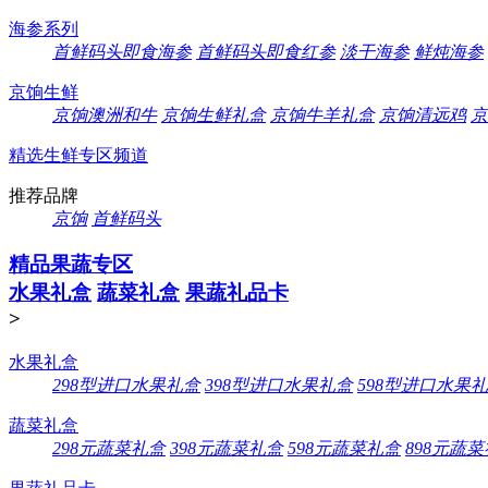
海参系列
首鲜码头即食海参
首鲜码头即食红参
淡干海参
鲜炖海参
京饷生鲜
京饷澳洲和牛
京饷生鲜礼盒
京饷牛羊礼盒
京饷清远鸡
京
精选生鲜专区频道
推荐品牌
京饷
首鲜码头
精品果蔬专区
水果礼盒
蔬菜礼盒
果蔬礼品卡
>
水果礼盒
298型进口水果礼盒
398型进口水果礼盒
598型进口水果
蔬菜礼盒
298元蔬菜礼盒
398元蔬菜礼盒
598元蔬菜礼盒
898元蔬