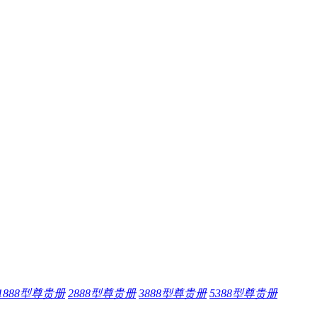
1888型尊贵册
2888型尊贵册
3888型尊贵册
5388型尊贵册