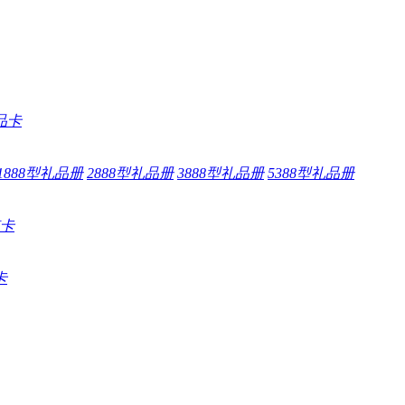
品卡
1888型礼品册
2888型礼品册
3888型礼品册
5388型礼品册
值卡
卡