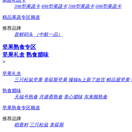
果蔬礼品卡
398型果蔬卡
498型果蔬卡
598型果蔬卡
698型果蔬卡
精品果蔬专区频道
推荐品牌
首鲜码头
（中航一品）
坚果熟食专区
坚果礼盒
熟食腊味
>
坚果礼盒
三只松鼠坚果
美荻斯坚果
臻味&上新了故宫
鲜品屋坚果
熟食腊味
天福号熟食
月盛斋熟食
美心腊味
东来顺熟食
坚果熟食专区频道
推荐品牌
稻香村
三只松鼠
美荻斯