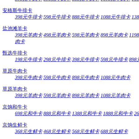
安格斯牛排卡
398元牛排卡
598元牛排卡
888元牛排卡
1088元牛排卡
13
盐池滩羊卡
398元羊肉卡
498元羊肉卡
598元羊肉卡
898元羊肉卡
11
肉卡
甄选牛排卡
198元牛排卡
298元牛排卡
398元牛排卡
598元牛排卡
89
草原牛肉卡
398元牛肉卡
598元牛肉卡
898元牛肉卡
1088元牛肉卡
草原羊肉卡
398元羊肉卡
598元羊肉卡
898元羊肉卡
1088元羊肉卡
京饷和牛卡
698元和牛卡
888元和牛卡
1388元和牛卡
1888元和牛卡
2
京饷生鲜卡
368元生鲜卡
468元生鲜卡
568元生鲜卡
688元生鲜卡