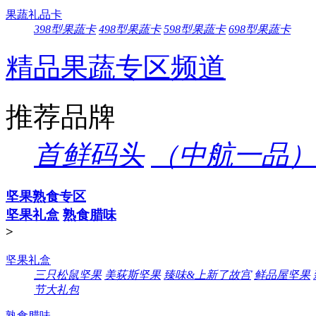
果蔬礼品卡
398型果蔬卡
498型果蔬卡
598型果蔬卡
698型果蔬卡
精品果蔬专区频道
推荐品牌
首鲜码头
（中航一品）
坚果熟食专区
坚果礼盒
熟食腊味
>
坚果礼盒
三只松鼠坚果
美荻斯坚果
臻味&上新了故宫
鲜品屋坚果
节大礼包
熟食腊味