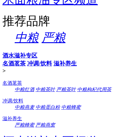
推荐品牌
中粮
严粮
酒水滋补专区
名酒茗茶
冲调/饮料
滋补养生
>
名酒茗茶
中粮红酒
中粮茶叶
严粮茶叶
中粮枸杞代用茶
冲调/饮料
中粮燕麦
中粮蛋白粉
中粮蜂蜜
滋补养生
严粮蜂蜜
严粮燕窝