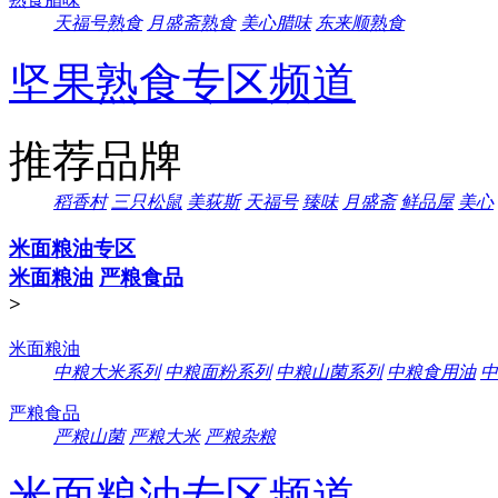
天福号熟食
月盛斋熟食
美心腊味
东来顺熟食
坚果熟食专区频道
推荐品牌
稻香村
三只松鼠
美荻斯
天福号
臻味
月盛斋
鲜品屋
美心
米面粮油专区
米面粮油
严粮食品
>
米面粮油
中粮大米系列
中粮面粉系列
中粮山菌系列
中粮食用油
中
严粮食品
严粮山菌
严粮大米
严粮杂粮
米面粮油专区频道