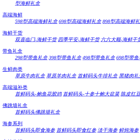
型海鲜礼盒
高端海鲜
598型高端海鲜礼盒
698型高端海鲜礼盒
898型高端海鲜
海鲜干货
双喜临门-海鲜干货
四季平安-海鲜干货
六六大顺-海鲜干
带鱼礼盒
298型带鱼礼盒
398型带鱼礼盒
498型带鱼礼盒
698型带
生鲜肉类
草原牛肉礼盒
草原羊肉礼盒
首鲜码头牛排礼盒
黑猪肉礼
高端滋补类
首鲜码头-鲍鱼花胶鸡
首鲜码头-十参十鲍大盆菜
陈皮红
佛跳墙礼盒
首鲜码头佛跳墙礼盒
海参系列
首鲜码头即食海参
首鲜码头即食红参
淡干海参
鲜炖海参