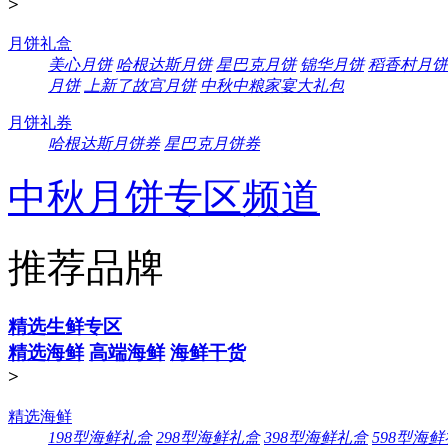
>
月饼礼盒
美心月饼
哈根达斯月饼
星巴克月饼
锦华月饼
稻香村月饼
月饼
上新了故宫月饼
中秋中粮家宴大礼包
月饼礼券
哈根达斯月饼券
星巴克月饼券
中秋月饼专区频道
推荐品牌
精选生鲜专区
精选海鲜
高端海鲜
海鲜干货
>
精选海鲜
198型海鲜礼盒
298型海鲜礼盒
398型海鲜礼盒
598型海