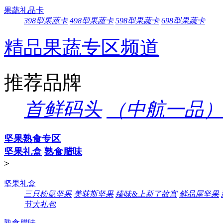
果蔬礼品卡
398型果蔬卡
498型果蔬卡
598型果蔬卡
698型果蔬卡
精品果蔬专区频道
推荐品牌
首鲜码头
（中航一品）
坚果熟食专区
坚果礼盒
熟食腊味
>
坚果礼盒
三只松鼠坚果
美荻斯坚果
臻味&上新了故宫
鲜品屋坚果
节大礼包
熟食腊味