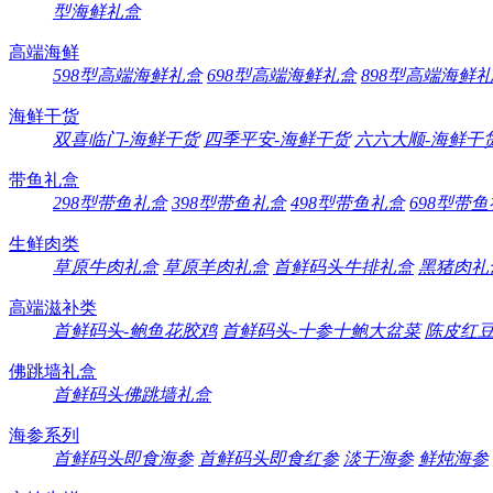
型海鲜礼盒
高端海鲜
598型高端海鲜礼盒
698型高端海鲜礼盒
898型高端海鲜
海鲜干货
双喜临门-海鲜干货
四季平安-海鲜干货
六六大顺-海鲜干
带鱼礼盒
298型带鱼礼盒
398型带鱼礼盒
498型带鱼礼盒
698型带
生鲜肉类
草原牛肉礼盒
草原羊肉礼盒
首鲜码头牛排礼盒
黑猪肉礼
高端滋补类
首鲜码头-鲍鱼花胶鸡
首鲜码头-十参十鲍大盆菜
陈皮红
佛跳墙礼盒
首鲜码头佛跳墙礼盒
海参系列
首鲜码头即食海参
首鲜码头即食红参
淡干海参
鲜炖海参