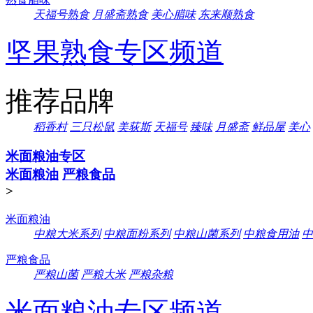
天福号熟食
月盛斋熟食
美心腊味
东来顺熟食
坚果熟食专区频道
推荐品牌
稻香村
三只松鼠
美荻斯
天福号
臻味
月盛斋
鲜品屋
美心
米面粮油专区
米面粮油
严粮食品
>
米面粮油
中粮大米系列
中粮面粉系列
中粮山菌系列
中粮食用油
中
严粮食品
严粮山菌
严粮大米
严粮杂粮
米面粮油专区频道