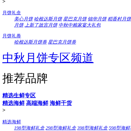
>
月饼礼盒
美心月饼
哈根达斯月饼
星巴克月饼
锦华月饼
稻香村月饼
月饼
上新了故宫月饼
中秋中粮家宴大礼包
月饼礼券
哈根达斯月饼券
星巴克月饼券
中秋月饼专区频道
推荐品牌
精选生鲜专区
精选海鲜
高端海鲜
海鲜干货
>
精选海鲜
198型海鲜礼盒
298型海鲜礼盒
398型海鲜礼盒
598型海