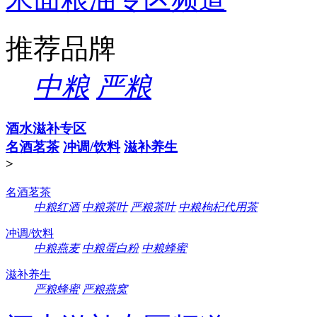
推荐品牌
中粮
严粮
酒水滋补专区
名酒茗茶
冲调/饮料
滋补养生
>
名酒茗茶
中粮红酒
中粮茶叶
严粮茶叶
中粮枸杞代用茶
冲调/饮料
中粮燕麦
中粮蛋白粉
中粮蜂蜜
滋补养生
严粮蜂蜜
严粮燕窝