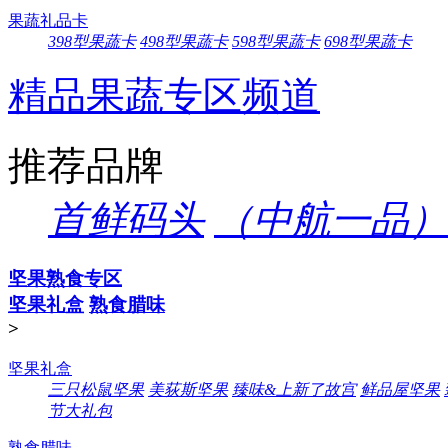
果蔬礼品卡
398型果蔬卡
498型果蔬卡
598型果蔬卡
698型果蔬卡
精品果蔬专区频道
推荐品牌
首鲜码头
（中航一品）
坚果熟食专区
坚果礼盒
熟食腊味
>
坚果礼盒
三只松鼠坚果
美荻斯坚果
臻味&上新了故宫
鲜品屋坚果
节大礼包
熟食腊味