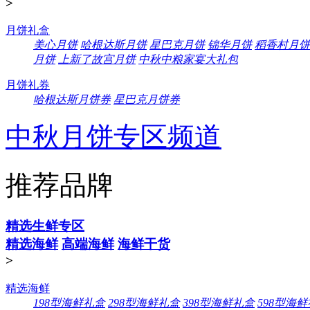
>
月饼礼盒
美心月饼
哈根达斯月饼
星巴克月饼
锦华月饼
稻香村月饼
月饼
上新了故宫月饼
中秋中粮家宴大礼包
月饼礼券
哈根达斯月饼券
星巴克月饼券
中秋月饼专区频道
推荐品牌
精选生鲜专区
精选海鲜
高端海鲜
海鲜干货
>
精选海鲜
198型海鲜礼盒
298型海鲜礼盒
398型海鲜礼盒
598型海