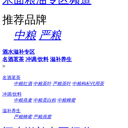
推荐品牌
中粮
严粮
酒水滋补专区
名酒茗茶
冲调/饮料
滋补养生
>
名酒茗茶
中粮红酒
中粮茶叶
严粮茶叶
中粮枸杞代用茶
冲调/饮料
中粮燕麦
中粮蛋白粉
中粮蜂蜜
滋补养生
严粮蜂蜜
严粮燕窝