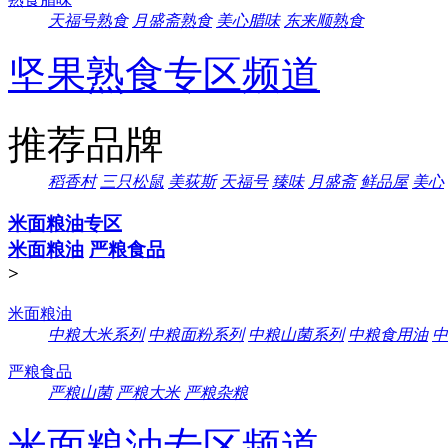
天福号熟食
月盛斋熟食
美心腊味
东来顺熟食
坚果熟食专区频道
推荐品牌
稻香村
三只松鼠
美荻斯
天福号
臻味
月盛斋
鲜品屋
美心
米面粮油专区
米面粮油
严粮食品
>
米面粮油
中粮大米系列
中粮面粉系列
中粮山菌系列
中粮食用油
中
严粮食品
严粮山菌
严粮大米
严粮杂粮
米面粮油专区频道