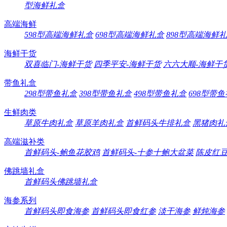
型海鲜礼盒
高端海鲜
598型高端海鲜礼盒
698型高端海鲜礼盒
898型高端海鲜
海鲜干货
双喜临门-海鲜干货
四季平安-海鲜干货
六六大顺-海鲜干
带鱼礼盒
298型带鱼礼盒
398型带鱼礼盒
498型带鱼礼盒
698型带
生鲜肉类
草原牛肉礼盒
草原羊肉礼盒
首鲜码头牛排礼盒
黑猪肉礼
高端滋补类
首鲜码头-鲍鱼花胶鸡
首鲜码头-十参十鲍大盆菜
陈皮红
佛跳墙礼盒
首鲜码头佛跳墙礼盒
海参系列
首鲜码头即食海参
首鲜码头即食红参
淡干海参
鲜炖海参