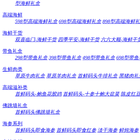
型海鲜礼盒
高端海鲜
598型高端海鲜礼盒
698型高端海鲜礼盒
898型高端海鲜
海鲜干货
双喜临门-海鲜干货
四季平安-海鲜干货
六六大顺-海鲜干
带鱼礼盒
298型带鱼礼盒
398型带鱼礼盒
498型带鱼礼盒
698型带
生鲜肉类
草原牛肉礼盒
草原羊肉礼盒
首鲜码头牛排礼盒
黑猪肉礼
高端滋补类
首鲜码头-鲍鱼花胶鸡
首鲜码头-十参十鲍大盆菜
陈皮红
佛跳墙礼盒
首鲜码头佛跳墙礼盒
海参系列
首鲜码头即食海参
首鲜码头即食红参
淡干海参
鲜炖海参