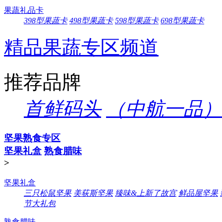
果蔬礼品卡
398型果蔬卡
498型果蔬卡
598型果蔬卡
698型果蔬卡
精品果蔬专区频道
推荐品牌
首鲜码头
（中航一品）
坚果熟食专区
坚果礼盒
熟食腊味
>
坚果礼盒
三只松鼠坚果
美荻斯坚果
臻味&上新了故宫
鲜品屋坚果
节大礼包
熟食腊味