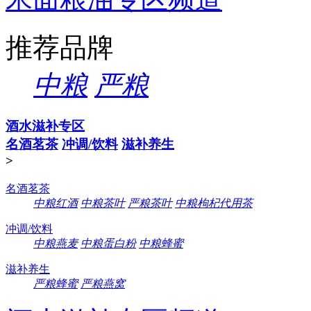
推荐品牌
中粮
严粮
酒水滋补专区
名酒茗茶
冲调/饮料
滋补养生
>
名酒茗茶
中粮红酒
中粮茶叶
严粮茶叶
中粮枸杞代用茶
冲调/饮料
中粮燕麦
中粮蛋白粉
中粮蜂蜜
滋补养生
严粮蜂蜜
严粮燕窝