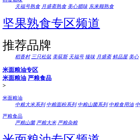
天福号熟食
月盛斋熟食
美心腊味
东来顺熟食
坚果熟食专区频道
推荐品牌
稻香村
三只松鼠
美荻斯
天福号
臻味
月盛斋
鲜品屋
美心
米面粮油专区
米面粮油
严粮食品
>
米面粮油
中粮大米系列
中粮面粉系列
中粮山菌系列
中粮食用油
中
严粮食品
严粮山菌
严粮大米
严粮杂粮
米面粮油专区频道