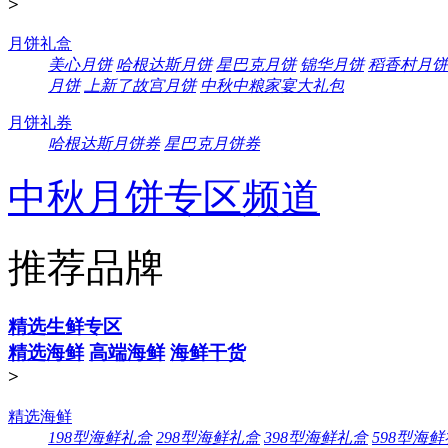
>
月饼礼盒
美心月饼
哈根达斯月饼
星巴克月饼
锦华月饼
稻香村月饼
月饼
上新了故宫月饼
中秋中粮家宴大礼包
月饼礼券
哈根达斯月饼券
星巴克月饼券
中秋月饼专区频道
推荐品牌
精选生鲜专区
精选海鲜
高端海鲜
海鲜干货
>
精选海鲜
198型海鲜礼盒
298型海鲜礼盒
398型海鲜礼盒
598型海