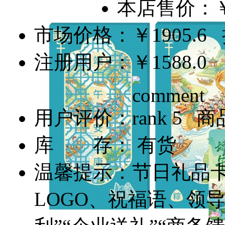
本店售价：
市场价格：
￥1905.6
折
注册用户：
￥1588.0
用户评价：
商品
库 存： 有货
温馨提示：节日礼品
LOGO、祝福语、领